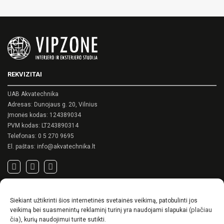
REKVIZITAI
UAB Akvatechnika
Adresas: Dunojaus g. 20, Vilnius
Įmonės kodas: 124389034
PVM kodas: LT243890314
Telefonas:
0 5 270 9695
El. paštas:
info@akvatechnika.lt
SVARBIOS NUORODOS
Siekiant užtikrinti šios internetinės svetainės veikimą, patobulinti jos
Privatumo politika
(plačiau
veikimą bei suasmenintų reklaminį turinį yra naudojami slapukai
Pirkimo sąlygos
čia)
, kurių naudojimui turite sutikti.