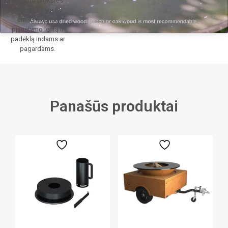
Kepimo plokštės
diametras yra 85
cm. Grilius turi
pjaustymo lentą ir
padėklą indams ar
pagardams.
Panašūs produktai