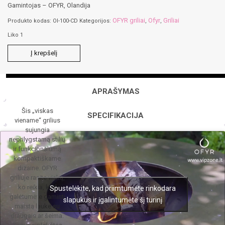
Gamintojas – OFYR, Olandija
OFYR griliai
Ofyr
Griliai
Produkto kodas:
OI-100-CD
Kategorijos:
,
,
Liko 1
produkto
Į krepšelį
kiekis:
OFYR
Island
Corten
APRAŠYMAS
100
ceramic
Šis „viskas
dark
SPECIFIKACIJA
viename“ grilius
sujungia
neprilygstamą stilių
ir funkcionalumą
kompaktiškame
dizaine. OFYR
griliuje rasite viską,
ko reikia, kad
Spustelėkite, kad priimtumėte rinkodara
galėtumėte gaminti
slapukus ir įgalintumėte šį turinį
maistą lauke su
draugais ar šeima.