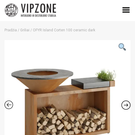
Skip
to
Pradžia
/
Griliai
/ OFYR Island Corten 100 ceramic dark
content