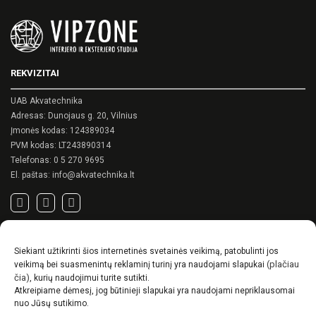
REKVIZITAI
UAB Akvatechnika
Adresas: Dunojaus g. 20, Vilnius
Įmonės kodas: 124389034
PVM kodas: LT243890314
Telefonas:
0 5 270 9695
El. paštas:
info@akvatechnika.lt
SVARBIOS NUORODOS
Siekiant užtikrinti šios internetinės svetainės veikimą, patobulinti jos
Privatumo politika
(plačiau
veikimą bei suasmenintų reklaminį turinį yra naudojami slapukai
Pirkimo sąlygos
čia)
, kurių naudojimui turite sutikti.
Atkreipiame dėmesį, jog būtinieji slapukai yra naudojami nepriklausomai
Prekių pristatymo / grąžinimo sąlygos
nuo Jūsų sutikimo.