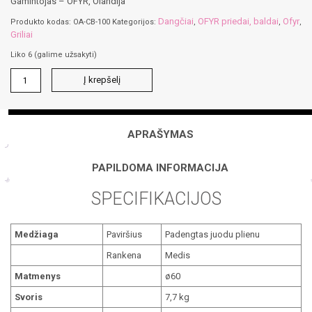
Gamintojas – OFYR, Olandija
Dangčiai
OFYR priedai, baldai
Ofyr
Produkto kodas:
OA-CB-100
Kategorijos:
,
,
,
Griliai
Liko 6 (galime užsakyti)
produkto
Į krepšelį
kiekis:
OFYR
100
dangtis
APRAŠYMAS
PAPILDOMA INFORMACIJA
SPECIFIKACIJOS
Medžiaga
Paviršius
Padengtas juodu plienu
Rankena
Medis
Matmenys
ø60
Svoris
7,7 kg