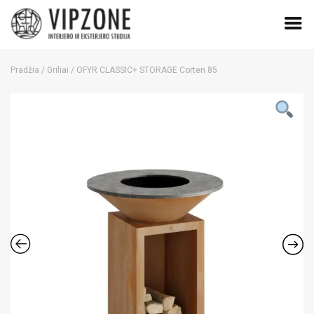
Skip
to
Pradžia
/
Griliai
/ OFYR CLASSIC+ STORAGE Corten 85
content