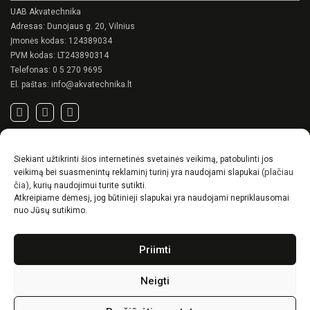
UAB Akvatechnika
Adresas: Dunojaus g. 20, Vilnius
Įmonės kodas: 124389034
PVM kodas: LT243890314
Telefonas:
0 5 270 9695
El. paštas:
info@akvatechnika.lt
SVARBIOS NUORODOS
Siekiant užtikrinti šios internetinės svetainės veikimą, patobulinti jos
Privatumo politika
(plačiau
veikimą bei suasmenintų reklaminį turinį yra naudojami slapukai
Pirkimo sąlygos
čia)
, kurių naudojimui turite sutikti.
Atkreipiame dėmesį, jog būtinieji slapukai yra naudojami nepriklausomai
Prekių pristatymo / grąžinimo sąlygos
nuo Jūsų sutikimo.
NAUJIENOS
Priimti
RENSON© -unikalūs eksterjero sprendimai.
Gyvenimas lauke
Neigti
Idėjos, kaip suskurti ypatingą kiemo charakterį