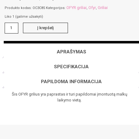
OFYR griliai
Ofyr
Griliai
Produkto kodas:
OC3C85
Kategorijos:
,
,
Liko 1 (galime užsakyti)
produkto
Į krepšelį
kiekis:
OFYR
CLASSIC+
STORAGE
APRAŠYMAS
Corten
85
SPECIFIKACIJA
PAPILDOMA INFORMACIJA
Šis OFYR grilius yra paprastas ir turi papildomai įmontuotą malkų
laikymo vietą.