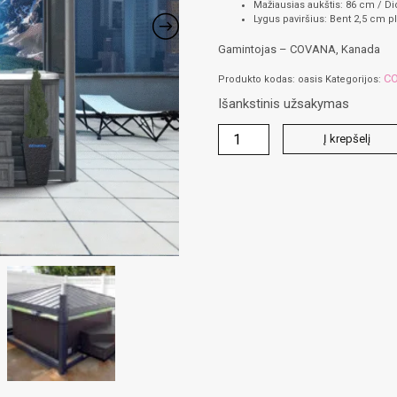
Mažiausias aukštis: 86 cm / Di
Lygus paviršius: Bent 2,5 cm p
Gamintojas – COVANA, Kanada
CO
Produkto kodas:
oasis
Kategorijos:
Išankstinis užsakymas
produkto
Į krepšelį
kiekis:
OASIS