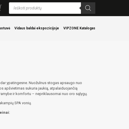
Products
search
uotuvė
Vidaus baldai ekspozicijoje
VIPZONE Katalogas
į dar ypatingesne. Nuožulnus stogas apsaugo nuo
os apšvietimas sukuria jaukią, atpalaiduojančią
ramybe ir komfortu – nepriklausomai nuo oro sąlygų.
iakampių SPA vonių.
einai: