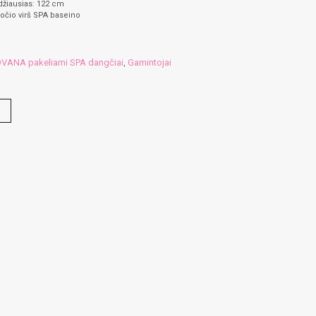
džiausias: 122 cm
ločio virš SPA baseino
VANA pakeliami SPA dangčiai
Gamintojai
,