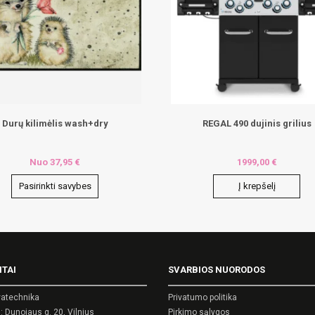
Durų kilimėlis wash+dry
REGAL 490 dujinis grilius
Nuo
37,95
€
1999,00
€
Pasirinkti savybes
Į krepšelį
ct
le
ITAI
SVARBIOS NUORODOS
ts.
atechnika
Privatumo politika
ns
 Dunojaus g. 20, Vilnius
Pirkimo sąlygos