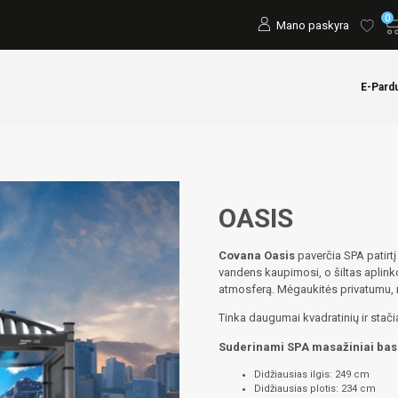
0
Mano paskyra
E-Pard
OASIS
Covana Oasis
paverčia SPA patirt
vandens kaupimosi, o šiltas aplink
atmosferą. Mėgaukitės privatumu, 
Tinka daugumai kvadratinių ir stač
Suderinami SPA masažiniai bas
Didžiausias ilgis: 249 cm
Didžiausias plotis: 234 cm