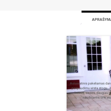
APRAŠYM
Automatinis pakeliamas dang
paspaudimu virsta stogu. J
lietaus, saulės, daugiau
naudojantis SPA visa