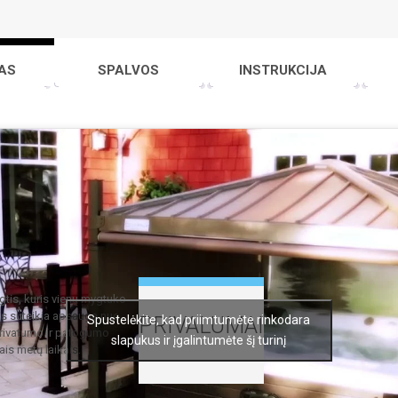
AS
SPALVOS
INSTRUKCIJA
tis, kuris vienu mygtuko
is suteikia apsaugą nuo
Spustelėkite, kad priimtumėte rinkodara
PRIVALUMAI
 privatumo ir patogumo
slapukus ir įgalintumėte šį turinį
is metų laikais.