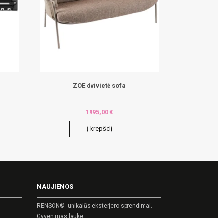
ZOE dvivietė sofa
1995,00
€
Į krepšelį
NAUJIENOS
RENSON© -unikalūs eksterjero sprendimai.
Gyvenimas lauke