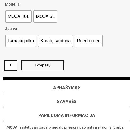
Modelis
MOJA 10L
MOJA 5L
Spalva
Tamsiai pilka
Koralų raudona
Reed green
produkto
Į krepšelį
kiekis:
MOJA
laistytuvas
APRAŠYMAS
SAVYBĖS
PAPILDOMA INFORMACIJA
MOJA laistytuvas
padaro augalų priežiūrą paprastą ir malonią. 5 arba