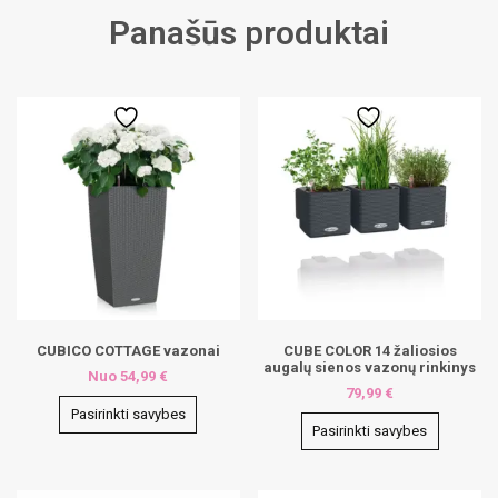
Panašūs produktai
CUBICO COTTAGE vazonai
CUBE COLOR 14 žaliosios
augalų sienos vazonų rinkinys
Nuo
54,99
€
79,99
€
Pasirinkti savybes
Pasirinkti savybes
This
This
product
product
has