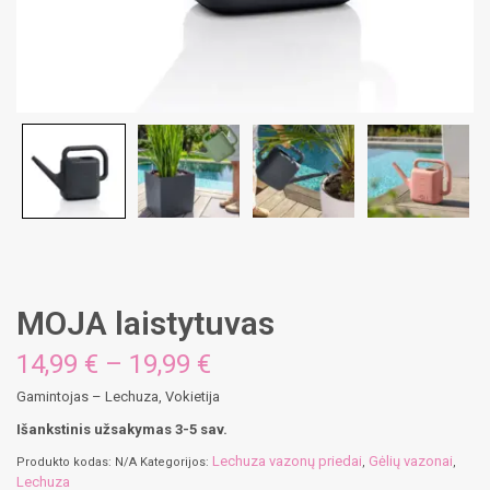
MOJA laistytuvas
Price
14,99
€
–
19,99
€
range:
Gamintojas – Lechuza, Vokietija
14,99 €
through
Išankstinis užsakymas 3-5 sav.
19,99 €
Lechuza vazonų priedai
Gėlių vazonai
Produkto kodas:
N/A
Kategorijos:
,
,
Lechuza