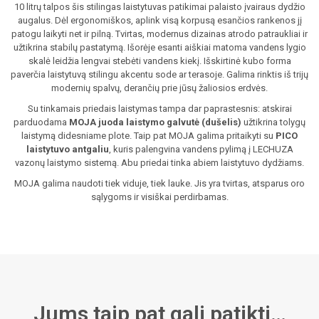
10 litrų talpos šis stilingas laistytuvas patikimai palaisto įvairaus dydžio
augalus. Dėl ergonomiškos, aplink visą korpusą esančios rankenos jį
patogu laikyti net ir pilną. Tvirtas, modernus dizainas atrodo patraukliai ir
užtikrina stabilų pastatymą. Išorėje esanti aiškiai matoma vandens lygio
skalė leidžia lengvai stebėti vandens kiekį. Išskirtinė kubo forma
paverčia laistytuvą stilingu akcentu sode ar terasoje. Galima rinktis iš trijų
modernių spalvų, derančių prie jūsų žaliosios erdvės.
Su tinkamais priedais laistymas tampa dar paprastesnis: atskirai
parduodama
MOJA juoda laistymo galvutė (dušelis)
užtikrina tolygų
laistymą didesniame plote. Taip pat MOJA galima pritaikyti su
PICO
laistytuvo antgaliu
, kuris palengvina vandens pylimą į LECHUZA
vazonų laistymo sistemą. Abu priedai tinka abiem laistytuvo dydžiams.
MOJA galima naudoti tiek viduje, tiek lauke. Jis yra tvirtas, atsparus oro
sąlygoms ir visiškai perdirbamas.
Jums taip pat gali patikti…