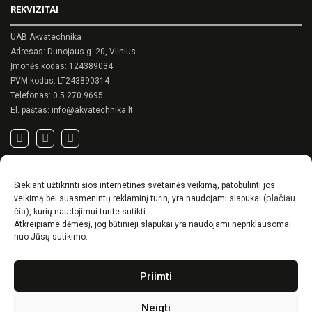
REKVIZITAI
chosen
on
UAB Akvatechnika
the
product
Adresas: Dunojaus g. 20, Vilnius
page
Įmonės kodas: 124389034
PVM kodas: LT243890314
Telefonas:
0 5 270 9695
El. paštas:
info@akvatechnika.lt
SVARBIOS NUORODOS
Siekiant užtikrinti šios internetinės svetainės veikimą, patobulinti jos
Privatumo politika
(plačiau
veikimą bei suasmenintų reklaminį turinį yra naudojami slapukai
Pirkimo sąlygos
čia)
, kurių naudojimui turite sutikti.
Atkreipiame dėmesį, jog būtinieji slapukai yra naudojami nepriklausomai
Prekių pristatymo / grąžinimo sąlygos
nuo Jūsų sutikimo.
NAUJIENOS
Priimti
RENSON© -unikalūs eksterjero sprendimai.
Gyvenimas lauke
Neigti
Idėjos, kaip suskurti ypatingą kiemo charakterį