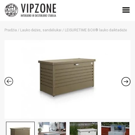
Skip
to
Pradžia
/
Lauko dėžės, sandėliukai
/ LEISURETIME BOX® lauko daiktadėžė
content