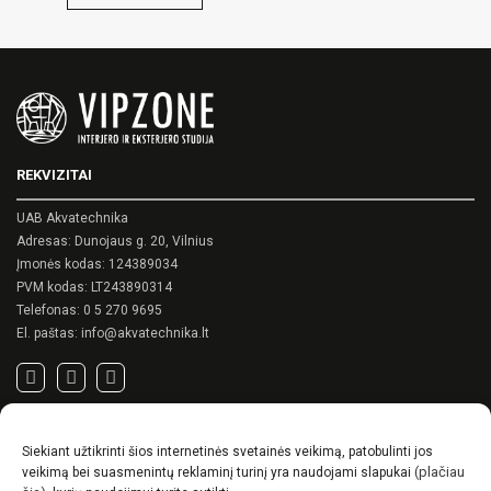
This
This
product
product
has
has
multiple
multiple
variants.
variants.
The
The
options
options
may
may
be
REKVIZITAI
be
chosen
chosen
on
on
UAB Akvatechnika
the
the
product
Adresas: Dunojaus g. 20, Vilnius
product
page
Įmonės kodas: 124389034
page
PVM kodas: LT243890314
Telefonas:
0 5 270 9695
El. paštas:
info@akvatechnika.lt
SVARBIOS NUORODOS
Siekiant užtikrinti šios internetinės svetainės veikimą, patobulinti jos
Privatumo politika
(plačiau
veikimą bei suasmenintų reklaminį turinį yra naudojami slapukai
Pirkimo sąlygos