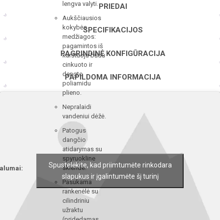
lengva valyti.
PRIEDAI
Aukščiausios
kokybės
SPECIFIKACIJOS
medžiagos:
pagamintos iš
PAGRINDINĖ KONFIGŪRACIJA
karštuoju būdu
cinkuoto ir
dengto
PAPILDOMA INFORMACIJA
poliamidu
plieno.
Nepralaidi
vandeniui dėžė.
Patogus
dangčio
atidarymas su
spyruokline
Spustelėkite, kad priimtumėte rinkodara
sklende.
alumai:
slapukus ir įgalintumėte šį turinį
Pasukama
rankenėlė su
cilindriniu
užraktu
(pridedamas