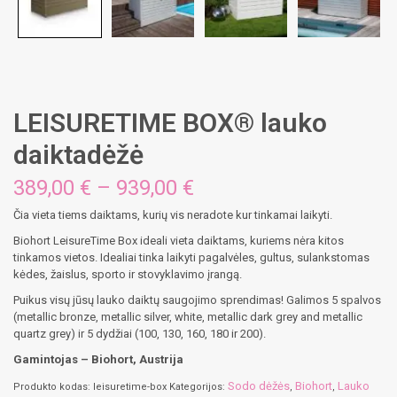
LEISURETIME BOX® lauko
daiktadėžė
Price
389,00
€
–
939,00
€
range:
Čia vieta tiems daiktams, kurių vis neradote kur tinkamai laikyti.
389,00 €
through
Biohort LeisureTime Box ideali vieta daiktams, kuriems nėra kitos
939,00 €
tinkamos vietos. Idealiai tinka laikyti pagalvėles, gultus, sulankstomas
kėdes, žaislus, sporto ir stovyklavimo įrangą.
Puikus visų jūsų lauko daiktų saugojimo sprendimas! Galimos 5 spalvos
(metallic bronze, metallic silver, white, metallic dark grey and metallic
quartz grey) ir 5 dydžiai (100, 130, 160, 180 ir 200).
Gamintojas – Biohort, Austrija
Sodo dėžės
Biohort
Lauko
Produkto kodas:
leisuretime-box
Kategorijos:
,
,