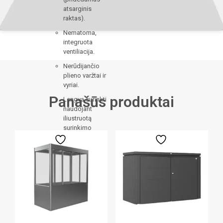
atsarginis
raktas).
Nematoma,
integruota
ventiliacija.
Nerūdijančio
plieno varžtai ir
vyriai.
Panašūs produktai
Lengva surinkti
naudojant
iliustruotą
surinkimo
vadovą.