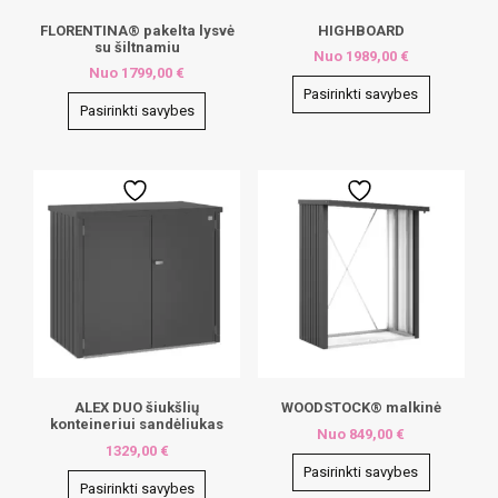
FLORENTINA® pakelta lysvė
HIGHBOARD
su šiltnamiu
Nuo
1989,00
€
Nuo
1799,00
€
Pasirinkti savybes
Pasirinkti savybes
This
This
product
product
has
has
multiple
multiple
variants.
variants.
The
The
options
options
may
may
be
be
chosen
chosen
on
on
the
the
product
product
page
page
ALEX DUO šiukšlių
WOODSTOCK® malkinė
konteineriui sandėliukas
Nuo
849,00
€
1329,00
€
Pasirinkti savybes
Pasirinkti savybes