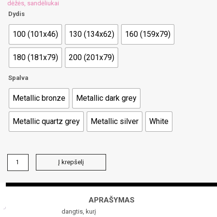
dėžės, sandėliukai
Dydis
100 (101x46)
130 (134x62)
160 (159x79)
180 (181x79)
200 (201x79)
Spalva
Metallic bronze
Metallic dark grey
Metallic quartz grey
Metallic silver
White
produkto
Į krepšelį
kiekis:
LEISURETIME
BOX®
lauko
Tvirtas,
APRAŠYMAS
daiktadėžė
plokščias
dangtis, kurį