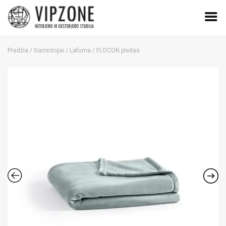
Skip
to
Pradžia
/
Gamintojai
/
Lafuma
/ FLOCON pledas
content