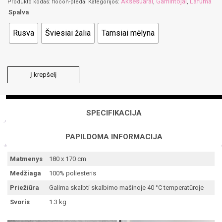
Aksesuarai
Gamintojai
Lafuma
Produkto kodas:
flocon-pledai
Kategorijos:
,
,
Spalva
Rusva
Šviesiai žalia
Tamsiai mėlyna
produkto
Į krepšelį
kiekis:
FLOCON
pledas
SPECIFIKACIJA
PAPILDOMA INFORMACIJA
Matmenys
180 x 170 cm
Medžiaga
100% poliesteris
Priežiūra
Galima skalbti skalbimo mašinoje 40 °C temperatūroje
Svoris
1.3 kg