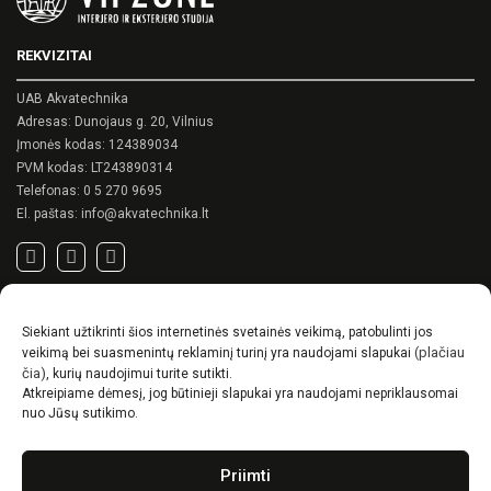
options
may
REKVIZITAI
be
chosen
on
UAB Akvatechnika
the
Adresas: Dunojaus g. 20, Vilnius
product
Įmonės kodas: 124389034
page
PVM kodas: LT243890314
Telefonas:
0 5 270 9695
El. paštas:
info@akvatechnika.lt
SVARBIOS NUORODOS
Siekiant užtikrinti šios internetinės svetainės veikimą, patobulinti jos
Privatumo politika
(plačiau
veikimą bei suasmenintų reklaminį turinį yra naudojami slapukai
Pirkimo sąlygos
čia)
, kurių naudojimui turite sutikti.
Atkreipiame dėmesį, jog būtinieji slapukai yra naudojami nepriklausomai
Prekių pristatymo / grąžinimo sąlygos
nuo Jūsų sutikimo.
NAUJIENOS
Priimti
RENSON© -unikalūs eksterjero sprendimai.