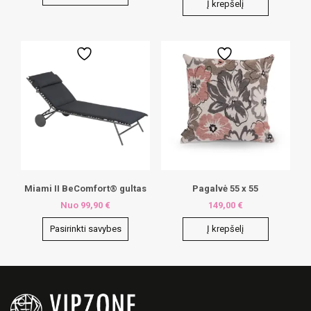
Į krepšelį
This
product
has
multiple
variants.
The
options
may
be
chosen
on
the
product
page
Miami II BeComfort® gultas
Pagalvė 55 x 55
Nuo
99,90
€
149,00
€
Pasirinkti savybes
Į krepšelį
This
product
has
multiple
variants.
The