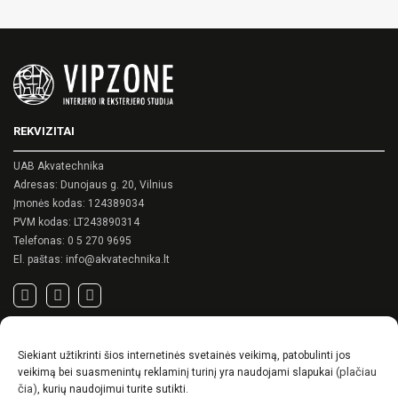
REKVIZITAI
UAB Akvatechnika
Adresas: Dunojaus g. 20, Vilnius
Įmonės kodas: 124389034
PVM kodas: LT243890314
Telefonas:
0 5 270 9695
El. paštas:
info@akvatechnika.lt
SVARBIOS NUORODOS
Siekiant užtikrinti šios internetinės svetainės veikimą, patobulinti jos
Privatumo politika
(plačiau
veikimą bei suasmenintų reklaminį turinį yra naudojami slapukai
Pirkimo sąlygos
čia)
, kurių naudojimui turite sutikti.