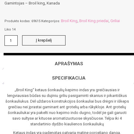
Gamintojas – Broil king, Kanada
Broil King
Broil King priedai
Griliai
Produkto kodas:
69615
Kategorijos:
,
,
Liko 14
produkto
Į krepšelį
kiekis:
Ketaus
šonkaulių
kepimo
APRAŠYMAS
indas
SPECIFIKACIJA
„Broil King“ ketaus šonkaulių kepimo indas yra greičiausias ir
lengviausias būdas su dujiniu griliu pasigaminti skanius ir pikantiškus
šonkauliukus. Dėl uždaros konstrukcijos šonkauliai bus drėgni ir iškeps
greičiau nei įprastai gaminant ant grotelių arba rūkykloje.
Ant grotelių
šonkauliukai yra pakelti nuo kepimo indo dugno, todėl jie gali garuoti
savo sultyse ar kituose aromatizuotuose skysčiuose. Telpa iki 4
standartinio dydžio kiaulienos šonkauliukų
Ketaus indas yra padengtas patvaria matine porceliano danga,