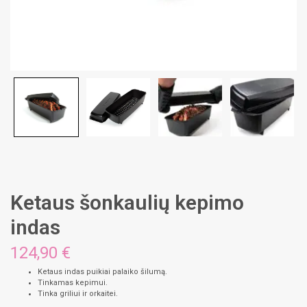
Ketaus šonkaulių kepimo
indas
124,90
€
Ketaus indas puikiai palaiko šilumą.
Tinkamas kepimui.
Tinka griliui ir orkaitei.