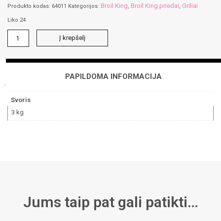
Broil King
Broil King priedai
Griliai
Produkto kodas:
64011
Kategorijos:
,
,
Liko 24
produkto
Į krepšelį
kiekis:
Imperial
plieninė
mentelė
PAPILDOMA INFORMACIJA
Svoris
3 kg
Jums taip pat gali patikti…