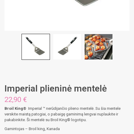
Imperial plieninė mentelė
22,90
€
Broil King®
Imperial ™ nerūdijančio plieno mentelė. Su šia mentele
verskite maistą patogiai, o pabaigę gaminimą lengvai nuplaukite ir
pakabinkite. Ši mentelė su Broil King® logotipu.
Gamintojas – Broil king, Kanada