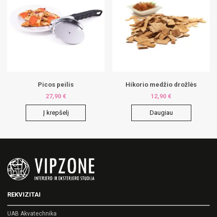
Picos peilis
Hikorio medžio drožlės
27,90
€
12,90
€
Į krepšelį
Daugiau
REKVIZITAI
UAB Akvatechnika