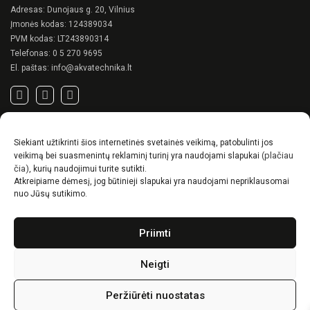
Adresas: Dunojaus g. 20, Vilnius
Įmonės kodas: 124389034
PVM kodas: LT243890314
Telefonas:
0 5 270 9695
El. paštas:
info@akvatechnika.lt
SVARBIOS NUORODOS
Siekiant užtikrinti šios internetinės svetainės veikimą, patobulinti jos
Privatumo politika
(plačiau
veikimą bei suasmenintų reklaminį turinį yra naudojami slapukai
Pirkimo sąlygos
čia)
, kurių naudojimui turite sutikti.
Atkreipiame dėmesį, jog būtinieji slapukai yra naudojami nepriklausomai
Prekių pristatymo / grąžinimo sąlygos
nuo Jūsų sutikimo.
NAUJIENOS
Priimti
RENSON© -unikalūs eksterjero sprendimai.
Gyvenimas lauke
Neigti
Idėjos, kaip suskurti ypatingą kiemo charakterį
Peržiūrėti nuostatas