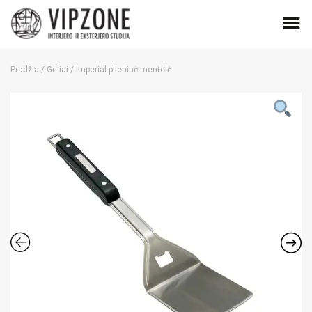
Skip
to
Pradžia
/
Griliai
/ Imperial plieninė mentelė
content