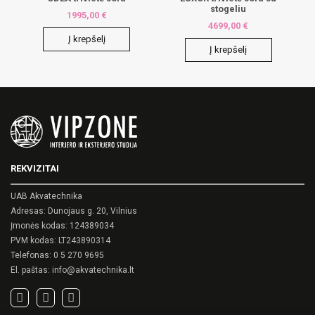
stogeliu
1995,00
€
4699,00
€
Į krepšelį
Į krepšelį
REKVIZITAI
UAB Akvatechnika
Adresas: Dunojaus g. 20, Vilnius
Įmonės kodas: 124389034
PVM kodas: LT243890314
Telefonas:
0 5 270 9695
El. paštas:
info@akvatechnika.lt