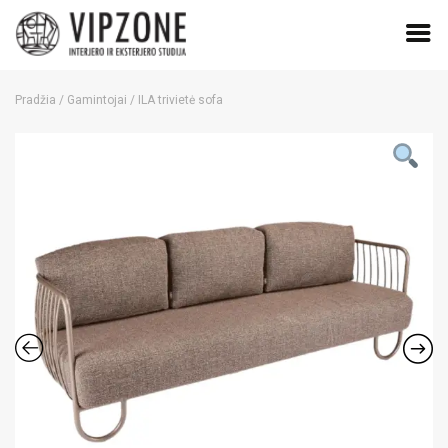
Skip
to
Pradžia
/
Gamintojai
/ ILA trivietė sofa
content