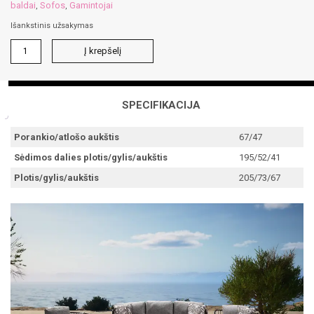
baldai
Sofos
Gamintojai
,
,
Išankstinis užsakymas
produkto
Į krepšelį
kiekis:
ILA
trivietė
sofa
SPECIFIKACIJA
Porankio/atlošo aukštis
67/47
Sėdimos dalies plotis/gylis/aukštis
195/52/41
Plotis/gylis/aukštis
205/73/67