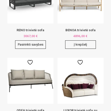
RENO trivietė sofa
BENOA trivietė sofa
3067,00
€
4896,00
€
Pasirinkti savybes
Į krepšelį
This
product
has
multiple
variants.
The
options
may
be
chosen
on
the
product
page
ODEA trivietė sofa
LUXOR trivietė sofa su