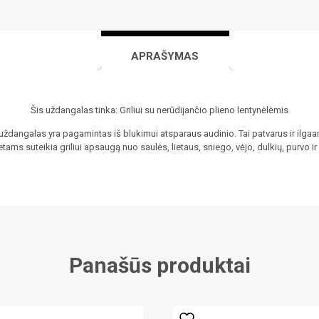
APRAŠYMAS
Šis uždangalas tinka: Griliui su nerūdijančio plieno lentynėlėmis
uždangalas yra pagamintas iš blukimui atsparaus audinio. Tai patvarus ir ilga
tams suteikia griliui apsaugą nuo saulės, lietaus, sniego, vėjo, dulkių, purvo ir 
Panašūs produktai