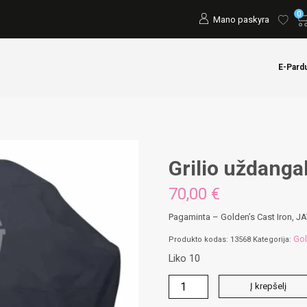
0
Mano paskyra
E-Pard
Grilio uždanga
70,00
€
Pagaminta – Golden’s Cast Iron, J
Gol
Produkto kodas:
13568
Kategorija:
Liko 10
produkto
Į krepšelį
kiekis: