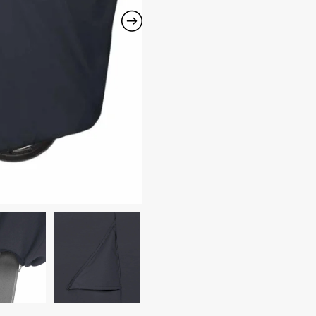
Grilio
uždangalas