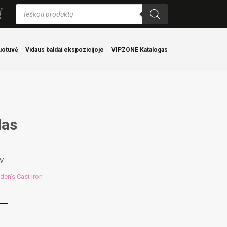
Products
search
uotuvė
Vidaus baldai ekspozicijoje
VIPZONE Katalogas
las
AV
den's Cast Iron