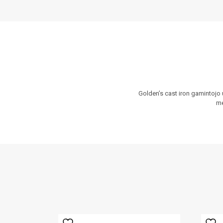
Golden’s cast iron gamintojo 
me