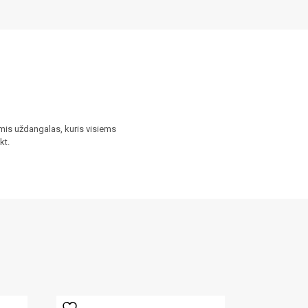
amis uždangalas, kuris visiems
kt.