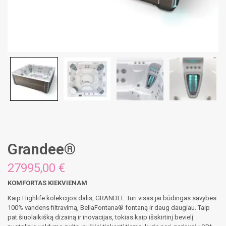
Grandee®
27995,00
€
KOMFORTAS KIEKVIENAM
Kaip Highlife kolekcijos dalis, GRANDEE turi visas jai būdingas savybes.
100% vandens filtravimą, BellaFontana® fontaną ir daug daugiau. Taip
pat šiuolaikišką dizainą ir inovacijas, tokias kaip išskirtinį bevielį