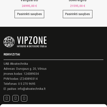
Vanguard®
Sovereign®
24995,00
€
21595,00
€
Pasirinkti savybes
Pasirinkti savybes
This
This
product
product
has
has
multiple
multiple
variants.
variants.
The
The
options
options
may
may
REKVIZITAI
be
be
chosen
chosen
on
on
UAB Akvatechnika
the
the
Adresas: Dunojaus g. 20, Vilnius
product
product
Įmonės kodas: 124389034
page
page
PVM kodas: LT243890314
Telefonas:
0 5 270 9695
El. paštas:
info@akvatechnika.lt