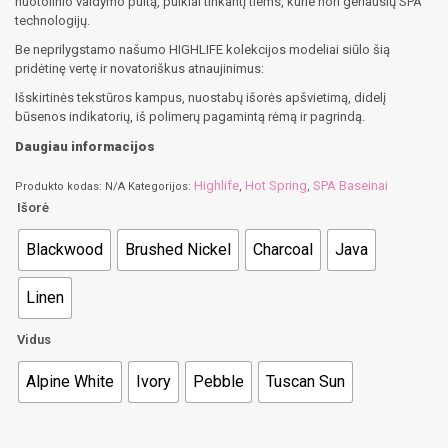
nuotolinio valdymo pultą, puikiai tinkantį tiems, kurie nori geriausių SPA
technologijų.
Be neprilygstamo našumo HIGHLIFE kolekcijos modeliai siūlo šią
pridėtinę vertę ir novatoriškus atnaujinimus:
Išskirtinės tekstūros kampus, nuostabų išorės apšvietimą, didelį
būsenos indikatorių, iš polimerų pagamintą rėmą ir pagrindą.
Daugiau informacijos
Highlife
Hot Spring
SPA Baseinai
Produkto kodas:
N/A
Kategorijos:
,
,
Išorė
Blackwood
Brushed Nickel
Charcoal
Java
Linen
Vidus
Alpine White
Ivory
Pebble
Tuscan Sun