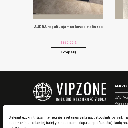
AUDRA reguliuojamas kavos staliukas
1850,00
€
Į krepšelį
REKVIZ
UAB Akv
Adresas:
Įmonės 
PVM kod
Siekiant užtikrinti šios internetinės svetainės veikimą, patobulinti jos veikim
Telefon
(plačiau čia)
suasmenintų reklaminį turinį yra naudojami slapukai
, kurių n
El. pašt