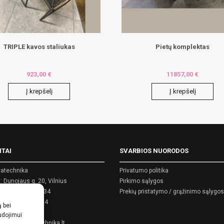
TRIPLE kavos staliukas
Pietų komplektas
923,00
€
11857,00
€
Į krepšelį
Į krepšelį
ITAI
SVARBIOS NUORODOS
atechnika
Privatumo politika
 Dunojaus g. 20, Vilnius
Pirkimo sąlygos
kodas: 124389034
Prekių pristatymo / grąžinimo sąlygos
as: LT243890314
ą bei
as:
0 5 270 9695
audojimui
as:
info@akvatechnika.lt