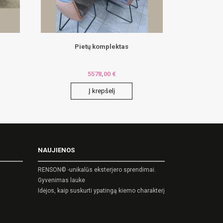
Pietų komplektas
5578,00
€
Į krepšelį
NAUJIENOS
RENSON© -unikalūs eksterjero sprendimai.
Gyvenimas lauke
Idėjos, kaip suskurti ypatingą kiemo charakterį