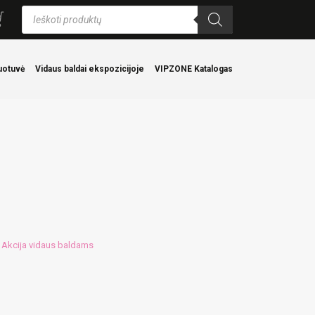
Products
search
uotuvė
Vidaus baldai ekspozicijoje
VIPZONE Katalogas
Akcija vidaus baldams
: