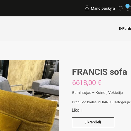
0
Mano paskyra
E-Pard
FRANCIS sofa
6618,00
€
Gamintojas – Koinor, Vokietija
Produkto kodas:
nFRANCIS
Kategorija
Liko 1
produkto
Į krepšelį
kiekis: