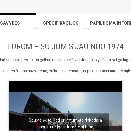
SAVYBĖS
SPECIFIKACIJOS
PAPILDOMA INFOR
EUROM – SU JUMIS JAU NUO 1974
indami savo produktus galime drąsiai pasiūlyti tvirtus, kokybiškus bei galing
gaukitės šiluma savo kieme, balkone ar terasoje, nepriklausomai nuo oro sąly
Spustelėkite, kad priimtumėte rinkodara
slapukus ir įgalintumėte šį turinį