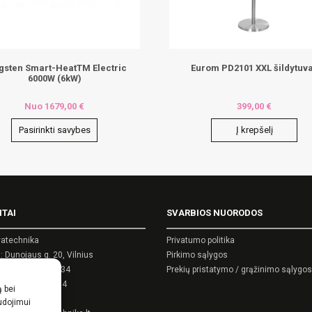
gsten Smart-HeatTM Electric
Eurom PD2101 XXL šildytuv
6000W (6kW)
Nuo
1679,00
€
399,00
€
Pasirinkti savybes
Į krepšelį
ct
le
ITAI
SVARBIOS NUORODOS
ts.
atechnika
Privatumo politika
ns
 Dunojaus g. 20, Vilnius
Pirkimo sąlygos
kodas: 124389034
Prekių pristatymo / grąžinimo sąlygos
as: LT243890314
ą bei
n
as:
0 5 270 9695
audojimui