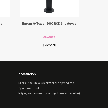
as
Eurom Q-Tower 2000 RCD šildytuvas
259,00
€
Į krepšelį
NAUJIENOS
RENSON© -unikalūs eksterjero sprendimai.
Gyvenimas lauke
Idėjos, kaip suskurti ypatingą kiemo charakterį