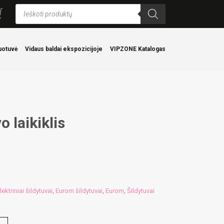
Products
search
uotuvė
Vidaus baldai ekspozicijoje
VIPZONE Katalogas
 laikiklis
lektriniai šildytuvai
Eurom šildytuvai
Eurom
Šildytuvai
,
,
,