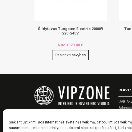
Šildytuvas Tungsten Electric 2000W
Tun
220-240V
Nuo
1070,00
€
Pasirinkti savybes
This
This
product
produ
has
has
multiple
multip
REKVIZ
variants.
varian
The
The
UAB Akv
options
optio
Adresas:
may
may
Įmonės 
be
be
PVM kod
Siekiant užtikrinti šios internetinės svetainės veikimą, patobulinti jos veikim
chosen
chose
Telefon
(plačiau čia)
suasmenintų reklaminį turinį yra naudojami slapukai
, kurių n