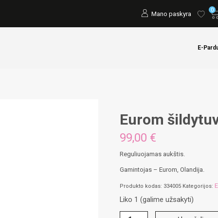
0
Mano paskyra
E-Pard
Eurom šildytuvo
99,00
€
Reguliuojamas aukštis.
Gamintojas – Eurom, Olandija.
E
Produkto kodas:
334005
Kategorijos:
Liko 1 (galime užsakyti)
produkto