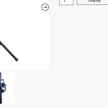
Į krepšelį
kiekis:
Eurom
šildytuvo
laikiklis