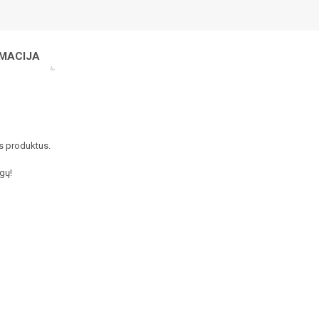
MACIJA
us produktus.
gų!