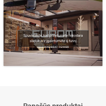
Spustelėkite, kad priimtumėte rinkodara
slapukus ir įgalintumėte šį turinį
Panašūs produktai