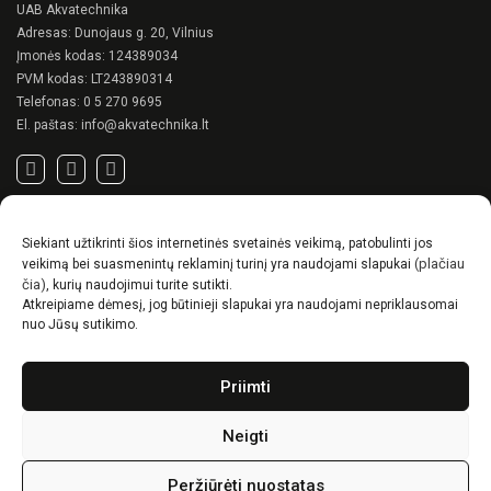
on
UAB Akvatechnika
the
the
product
Adresas: Dunojaus g. 20, Vilnius
product
page
Įmonės kodas: 124389034
page
PVM kodas: LT243890314
Telefonas:
0 5 270 9695
El. paštas:
info@akvatechnika.lt
SVARBIOS NUORODOS
Siekiant užtikrinti šios internetinės svetainės veikimą, patobulinti jos
Privatumo politika
(plačiau
veikimą bei suasmenintų reklaminį turinį yra naudojami slapukai
Pirkimo sąlygos
čia)
, kurių naudojimui turite sutikti.
Atkreipiame dėmesį, jog būtinieji slapukai yra naudojami nepriklausomai
Prekių pristatymo / grąžinimo sąlygos
nuo Jūsų sutikimo.
NAUJIENOS
Priimti
RENSON© -unikalūs eksterjero sprendimai.
Gyvenimas lauke
Neigti
Idėjos, kaip suskurti ypatingą kiemo charakterį
Peržiūrėti nuostatas