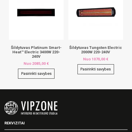
Šildytuvas Platinum Smart-
Šildytuvas Tungsten Electric
Heat™ Electric 3400W 220-
2000W 220-240V
240V
Nuo
1070,00
€
Nuo
2085,00
€
Pasirinkti savybes
Pasirinkti savybes
This
This
product
product
has
has
multiple
multiple
variants.
variants.
The
The
options
options
may
may
be
REKVIZITAI
be
chosen
chosen
on