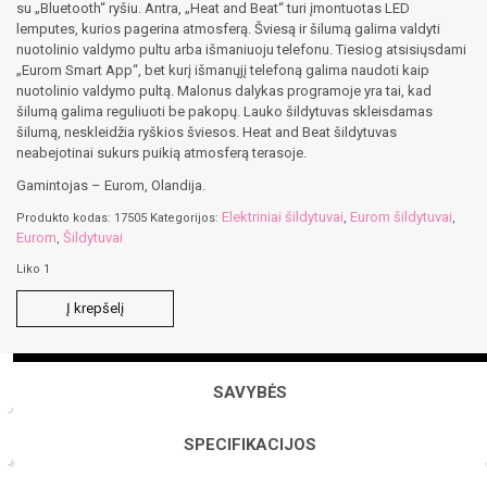
su „Bluetooth“ ryšiu. Antra, „Heat and Beat“ turi įmontuotas LED
lemputes, kurios pagerina atmosferą. Šviesą ir šilumą galima valdyti
nuotolinio valdymo pultu arba išmaniuoju telefonu. Tiesiog atsisiųsdami
„Eurom Smart App“, bet kurį išmanųjį telefoną galima naudoti kaip
nuotolinio valdymo pultą. Malonus dalykas programoje yra tai, kad
šilumą galima reguliuoti be pakopų. Lauko šildytuvas skleisdamas
šilumą, neskleidžia ryškios šviesos. Heat and Beat šildytuvas
neabejotinai sukurs puikią atmosferą terasoje.
Gamintojas – Eurom, Olandija.
Elektriniai šildytuvai
Eurom šildytuvai
Produkto kodas:
17505
Kategorijos:
,
,
Eurom
Šildytuvai
,
Liko 1
produkto
Į krepšelį
kiekis:
Eurom
Heat
and
SAVYBĖS
Beat
šildytuvas
SPECIFIKACIJOS