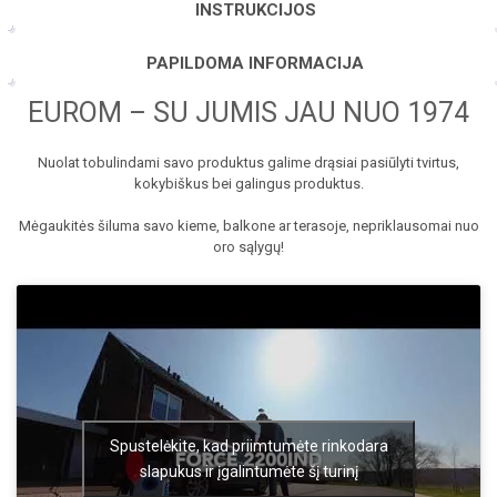
INSTRUKCIJOS
PAPILDOMA INFORMACIJA
EUROM – SU JUMIS JAU NUO 1974
Nuolat tobulindami savo produktus galime drąsiai pasiūlyti tvirtus,
kokybiškus bei galingus produktus.
Mėgaukitės šiluma savo kieme, balkone ar terasoje, nepriklausomai nuo
oro sąlygų!
Spustelėkite, kad priimtumėte rinkodara
slapukus ir įgalintumėte šį turinį