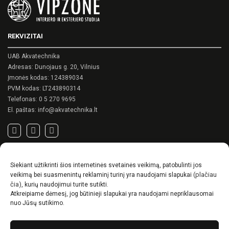
The
The
options
options
may
may
be
REKVIZITAI
be
chosen
chosen
on
on
UAB Akvatechnika
the
the
product
Adresas: Dunojaus g. 20, Vilnius
product
page
Įmonės kodas: 124389034
page
PVM kodas: LT243890314
Telefonas:
0 5 270 9695
El. paštas:
info@akvatechnika.lt
SVARBIOS NUORODOS
Siekiant užtikrinti šios internetinės svetainės veikimą, patobulinti jos
Privatumo politika
(plačiau
veikimą bei suasmenintų reklaminį turinį yra naudojami slapukai
Pirkimo sąlygos
čia)
, kurių naudojimui turite sutikti.
Atkreipiame dėmesį, jog būtinieji slapukai yra naudojami nepriklausomai
Prekių pristatymo / grąžinimo sąlygos
nuo Jūsų sutikimo.
NAUJIENOS