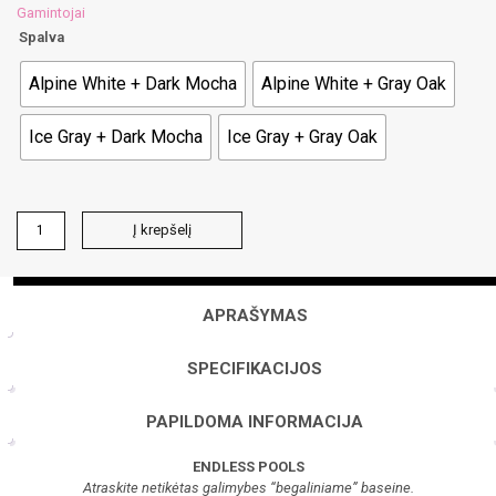
Gamintojai
Spalva
Alpine White + Dark Mocha
Alpine White + Gray Oak
Ice Gray + Dark Mocha
Ice Gray + Gray Oak
produkto
Į krepšelį
kiekis:
E2000
su
bėgimo
APRAŠYMAS
takeliu
SPECIFIKACIJOS
PAPILDOMA INFORMACIJA
ENDLESS POOLS
Atraskite netikėtas galimybes “begaliniame” baseine.