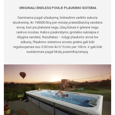
ORIGINALI ENDLESS POOL® PLAUKIMO SISTEMA
Gaminama pagal užsakymą, hidraulinis variklis sukuria
sluoksninę, iki 190000 litrų per minutę praleidžiančią vandens
srovę, kuri yra platesnė negu Jūsų kūnas ir gilesnė negu
rankos mostas. Kelios paskirstymo grotelės nukreipia ir
išlygina vandenį. Rezultatas – tolygi plaukimo srovė be
sūkurių. Plaukimo sistemos srovės greitis gali būti
reguliuojamas nuo 5:30 min iki 0:15 min per 100 m. ir gali būti
nustatomas pagal tikslų pasirinktą tempą.