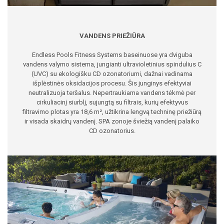
VANDENS PRIEŽIŪRA
Endless Pools Fitness Systems baseinuose yra dviguba
vandens valymo sistema, jungianti ultravioletinius spindulius C
(UVC) su ekologišku CD ozonatoriumi, dažnai vadinama
išplėstinės oksidacijos procesu. Šis junginys efektyviai
neutralizuoja teršalus. Nepertraukiama vandens tėkmė per
cirkuliacinį siurblį, sujungtą su filtrais, kurių efektyvus
filtravimo plotas yra 18,6 m², užtikrina lengvą techninę priežiūrą
ir visada skaidrų vandenį. SPA zonoje šviežią vandenį palaiko
CD ozonatorius.