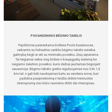
POVANDENINIS BĖGIMO TAKELIS
Papildomai pasirenkama Endless Pools baseinuose,
veikiantis su hidrauliniu varikliu bėgimo takelis suteikia
galimybę bėgti ar eiti su minimaliu poveikiu Jūsų sąnariams.
Tai teigiamai veikia visą širdies ir kraujagyslių sistemą be
neigiamo šalutinio poveikio, kuris dažnai jaučiamas bėgiojant
sausumoje. Bėgimo takelio greitis reguliuojamas nuo 0 iki 1,6
km/val. ir gali būti naudojamas kartu su vandens srove, kuri
padidina pasipriešinimą ir leidžia didinti treniruotės
intensyvumą viso kūno raumenis dirbti dar intensyviau.