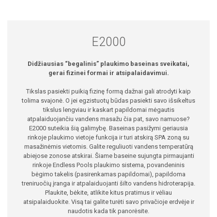
E2000
Didžiausias “begalinis” plaukimo baseinas sveikatai,
gerai fizinei formai ir atsipalaidavimui.
Tikslas pasiekti puikią fizinę formą dažnai gali atrodyti kaip
tolima svajonė. O jei egzistuotų būdas pasiekti savo išsikeltus
tikslus lengviau ir kaskart papildomai mėgautis
atpalaiduojančiu vandens masažu čia pat, savo namuose?
E2000 suteikia šią galimybę. Baseinas pasižymi geriausia
rinkoje plaukimo vietoje funkcija ir turi atskirą SPA zoną su
masažinėmis vietomis. Galite reguliuoti vandens temperatūrą
abiejose zonose atskirai. Šiame baseine sujungta pirmaujanti
rinkoje Endless Pools plaukimo sistema, povandeninis
bėgimo takelis (pasirenkamas papildomai), papildoma
treniruočių įranga ir atpalaiduojanti šilto vandens hidroterapija.
Plaukite, bėkite, atlikite kitus pratimus ir vėliau
atsipalaiduokite. Visą tai galite turėti savo privačioje erdvėje ir
naudotis kada tik panorėsite.