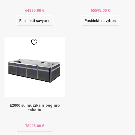
64395,00
€
65595,00
€
Pasirinkti savybes
Pasirinkti savybes
This
This
product
product
has
has
multiple
multiple
variants.
variants.
The
The
options
options
may
may
be
be
chosen
chosen
on
on
the
the
product
product
page
page
E2000 su muzika ir bėgimo
takeliu
78995,00
€