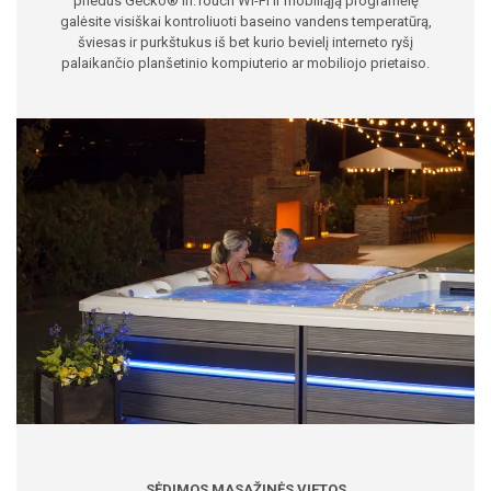
priedus Gecko® In.Touch Wi-Fi ir mobiliąją programėlę
galėsite visiškai kontroliuoti baseino vandens temperatūrą,
šviesas ir purkštukus iš bet kurio bevielį interneto ryšį
palaikančio planšetinio kompiuterio ar mobiliojo prietaiso.
SĖDIMOS MASAŽINĖS VIETOS