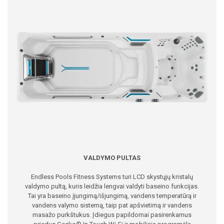
VALDYMO PULTAS
Endless Pools Fitness Systems turi LCD skystųjų kristalų
valdymo pultą, kuris leidžia lengvai valdyti baseino funkcijas.
Tai yra baseino įjungimą/išjungimą, vandens temperatūrą ir
vandens valymo sistemą, taip pat apšvietimą ir vandens
masažo purkštukus. Įdiegus papildomai pasirenkamus