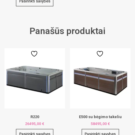
Pasirinkti savybes
This
product
has
multiple
Panašūs produktai
variants.
The
options
may
be
chosen
on
the
product
page
R220
E500 su bėgimo takeliu
26495,00
€
58495,00
€
Pasirinkti savybes
Pasirinkti savybes