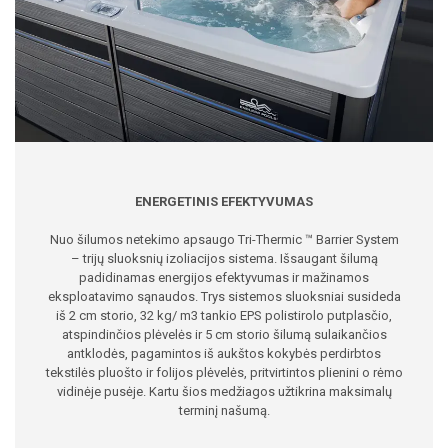
ENERGETINIS EFEKTYVUMAS
Nuo šilumos netekimo apsaugo Tri-Thermic ™ Barrier System
– trijų sluoksnių izoliacijos sistema. Išsaugant šilumą
padidinamas energijos efektyvumas ir mažinamos
eksploatavimo sąnaudos. Trys sistemos sluoksniai susideda
iš 2 cm storio, 32 kg/ m3 tankio EPS polistirolo putplasčio,
atspindinčios plėvelės ir 5 cm storio šilumą sulaikančios
antklodės, pagamintos iš aukštos kokybės perdirbtos
tekstilės pluošto ir folijos plėvelės, pritvirtintos plienini o rėmo
vidinėje pusėje. Kartu šios medžiagos užtikrina maksimalų
terminį našumą.