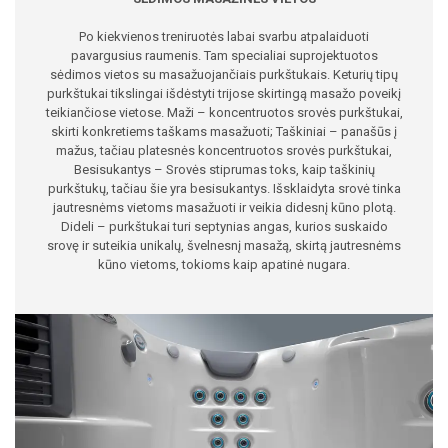
Po kiekvienos treniruotės labai svarbu atpalaiduoti
pavargusius raumenis. Tam specialiai suprojektuotos
sėdimos vietos su masažuojančiais purkštukais. Keturių tipų
purkštukai tikslingai išdėstyti trijose skirtingą masažo poveikį
teikiančiose vietose. Maži – koncentruotos srovės purkštukai,
skirti konkretiems taškams masažuoti; Taškiniai – panašūs į
mažus, tačiau platesnės koncentruotos srovės purkštukai,
Besisukantys – Srovės stiprumas toks, kaip taškinių
purkštukų, tačiau šie yra besisukantys. Išsklaidyta srovė tinka
jautresnėms vietoms masažuoti ir veikia didesnį kūno plotą.
Dideli – purkštukai turi septynias angas, kurios suskaido
srovę ir suteikia unikalų, švelnesnį masažą, skirtą jautresnėms
kūno vietoms, tokioms kaip apatinė nugara.