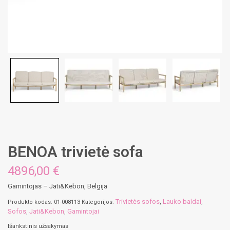
BENOA trivietė sofa
4896,00 €
Gamintojas – Jati&Kebon, Belgija
Trivietės sofos
Lauko baldai
Produkto kodas:
01-008113
Kategorijos:
,
,
Sofos
Jati&Kebon
Gamintojai
,
,
Išankstinis užsakymas