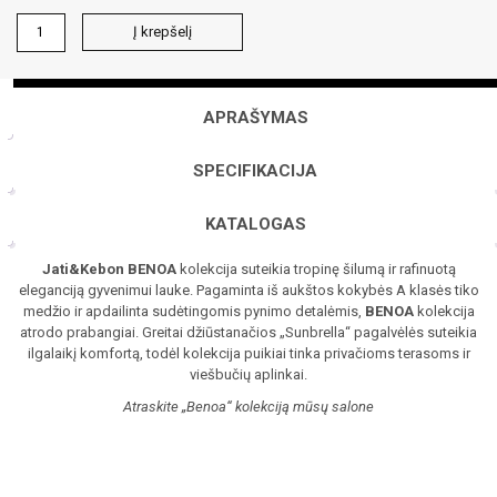
produkto
Į krepšelį
kiekis:
BENOA
trivietė
sofa
APRAŠYMAS
SPECIFIKACIJA
KATALOGAS
Jati&Kebon BENOA
kolekcija suteikia tropinę šilumą ir rafinuotą
eleganciją gyvenimui lauke. Pagaminta iš aukštos kokybės A klasės tiko
medžio ir apdailinta sudėtingomis pynimo detalėmis,
BENOA
kolekcija
atrodo prabangiai. Greitai džiūstanačios „Sunbrella“ pagalvėlės suteikia
ilgalaikį komfortą, todėl kolekcija puikiai tinka privačioms terasoms ir
viešbučių aplinkai.
Atraskite „Benoa“ kolekciją mūsų salone