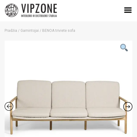
Skip
to
Pradžia
/
Gamintojai
/ BENOA trivietė sofa
content