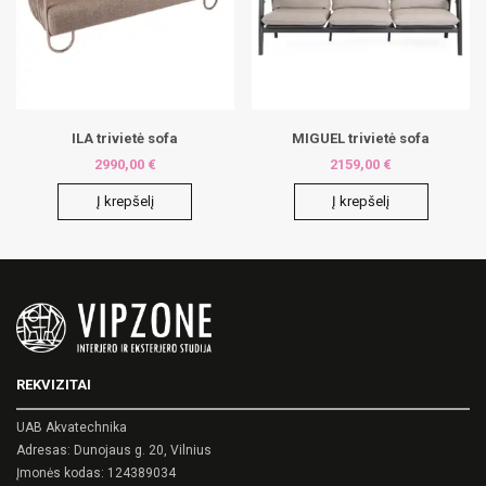
ILA trivietė sofa
MIGUEL trivietė sofa
2990,00
€
2159,00
€
Į krepšelį
Į krepšelį
REKVIZITAI
UAB Akvatechnika
Adresas: Dunojaus g. 20, Vilnius
Įmonės kodas: 124389034