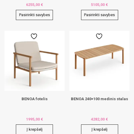
6255,00
€
5105,00
€
Pasirinkti savybes
Pasirinkti savybes
This
This
product
product
has
has
multiple
multiple
variants.
variants.
The
The
options
options
may
may
be
be
chosen
chosen
on
on
the
the
product
product
page
page
BENOA fotelis
BENOA 240×100 medinis stalas
1995,00
€
4282,00
€
Į krepšelį
Į krepšelį