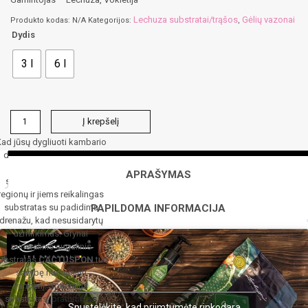
Lechuza substratai/trąšos
Gėlių vazonai
Produkto kodas:
N/A
Kategorijos:
,
Dydis
3 l
6 l
produkto
Į krepšelį
kiekis:
Augalinis
ad jūsų dygliuoti kambario
substratas
draugai jaustųsi visiškai
CACTUSPON
patogiai! Kaktusai ir
APRAŠYMAS
sukulentai kilę iš sausų
regionų ir jiems reikalingas
PAPILDOMA INFORMACIJA
substratas su padidintu
drenažu, kad nesusidarytų
užmirkimas. Grynai
mineralinis augalinis
ubstratas
CACTUSPON
turi
savybę nusausinti
vandenį. Specialus
substratas, praturtintas
Spustelėkite, kad priimtumėte rinkodara