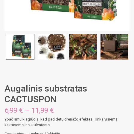
Augalinis substratas
CACTUSPON
Price
6,99
€
–
11,99
€
range:
Ypač smulkiagrūdis, kad padidėtų drenažo efektas. Tinka visiems
6,99 €
kaktusams ir sukulentams.
through
11,99 €
Gamintojas – Lechuza, Vokietija