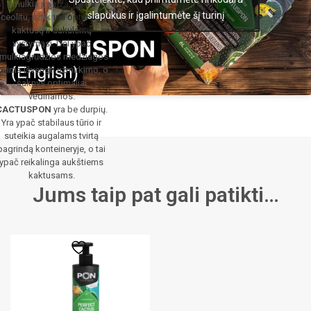
smulkia pemza, lava ir
slapukus ir įgalintumėte šį turinį
ceolitu, užtikrina optimalų
kaktusų ir sukulentų
vystymąsi. Dėl ypač
mulkiagrūdžios medžiagos
alima išvengti užmirkimo, o
šaknys optimaliai
vėdinamos.
CACTUSPON
yra be durpių.
Yra ypač stabilaus tūrio ir
suteikia augalams tvirtą
pagrindą konteineryje, o tai
ypač reikalinga aukštiems
kaktusams.
Jums taip pat gali patikti…