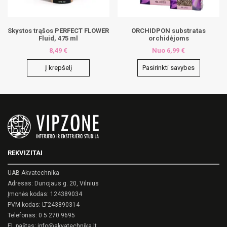
Skystos trąšos PERFECT FLOWER
ORCHIDPON substratas
Fluid, 475 ml
orchidėjoms
8,49
€
Nuo
6,99
€
Į krepšelį
Pasirinkti savybes
This
product
has
multiple
variants.
The
options
may
REKVIZITAI
be
chosen
on
UAB Akvatechnika
the
Adresas: Dunojaus g. 20, Vilnius
product
Įmonės kodas: 124389034
page
PVM kodas: LT243890314
Telefonas:
0 5 270 9695
El. paštas:
info@akvatechnika.lt