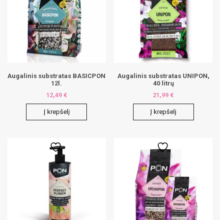
Augalinis substratas BASICPON
Augalinis substratas UNIPON,
12l.
40 litrų
12,49
€
21,99
€
Į krepšelį
Į krepšelį