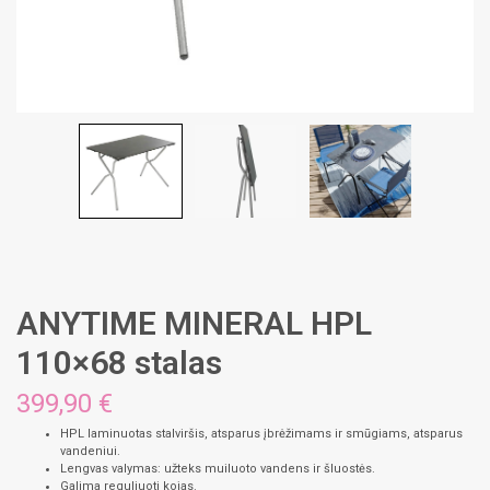
ANYTIME MINERAL HPL
110×68 stalas
399,90
€
HPL laminuotas stalviršis, atsparus įbrėžimams ir smūgiams, atsparus
vandeniui.
Lengvas valymas: užteks muiluoto vandens ir šluostės.
Galima reguliuoti kojas.