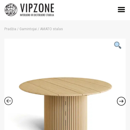
Skip
to
Pradžia
/
Gamintojai
/ AMATO stalas
content