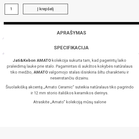
produkto
Į krepšelį
kiekis:
AMATO
stalas
APRAŠYMAS
SPECIFIKACIJA
Jati&Kebon AMATO
kolekcija sukurta tam, kad pagerintų laiko
praleidimą lauke prie stalo. Pagamintas iš aukštos kokybės natūralaus
tiko medžio,
AMATO
valgomojo stalas išsiskiria šiltu charakteriu ir
nesenstančiu dizainu.
Šiuolaikišką akcentą „Amato Ceramic“ suteikia natūralaus tiko pagrindo
ir 12 mm storio itališkos keramikos derinys.
Atraskite „Amato“ kolekciją mūsų salone