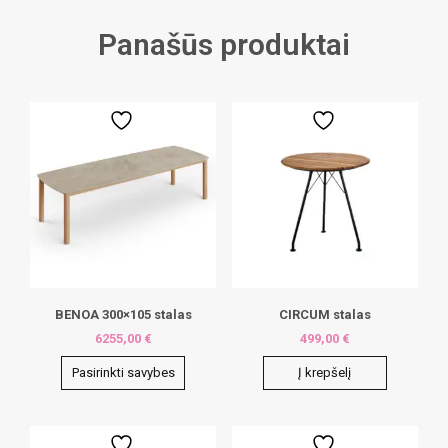
Panašūs produktai
BENOA 300×105 stalas
CIRCUM stalas
6255,00
€
499,00
€
Pasirinkti savybes
Į krepšelį
This
product
has