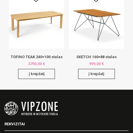
multiple
variants.
The
options
may
be
chosen
on
the
product
page
TOFINO TEAK 240×100 stalas
SKETCH 160×88 stalas
3750,00
€
999,00
€
Į krepšelį
Į krepšelį
REKVIZITAI