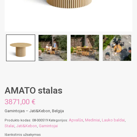
AMATO stalas
3871,00 €
Gamintojas – Jati&Kebon, Belgija
Apvalūs
Mediniai
Lauko baldai
Produkto kodas:
08-000519
Kategorijos:
,
,
,
Stalai
Jati&Kebon
Gamintojai
,
,
Išankstinis užsakymas