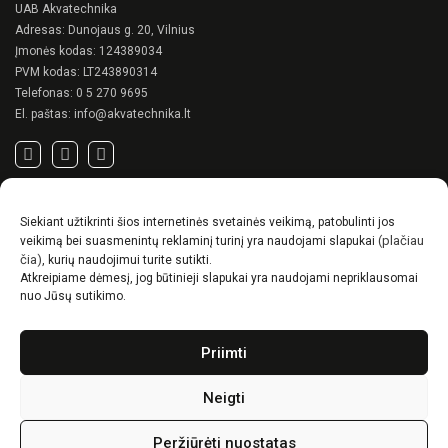
UAB Akvatechnika
Adresas: Dunojaus g. 20, Vilnius
Įmonės kodas: 124389034
PVM kodas: LT243890314
Telefonas:
0 5 270 9695
El. paštas:
info@akvatechnika.lt
SVARBIOS NUORODOS
Siekiant užtikrinti šios internetinės svetainės veikimą, patobulinti jos
Privatumo politika
(plačiau
veikimą bei suasmenintų reklaminį turinį yra naudojami slapukai
Pirkimo sąlygos
čia)
, kurių naudojimui turite sutikti.
Atkreipiame dėmesį, jog būtinieji slapukai yra naudojami nepriklausomai
Prekių pristatymo / grąžinimo sąlygos
nuo Jūsų sutikimo.
NAUJIENOS
Priimti
RENSON© -unikalūs eksterjero sprendimai.
Gyvenimas lauke
Neigti
Idėjos, kaip suskurti ypatingą kiemo charakterį
Peržiūrėti nuostatas