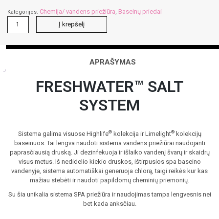
Chemija/ vandens priežiūra
Baseinų priedai
Kategorijos:
,
produkto
Į krepšelį
kiekis:
Druskos
sistemos
“Fresh
APRAŠYMAS
Water
System”
FRESHWATER™ SALT
elementai
SYSTEM
®
®
Sistema galima visuose Highlife
kolekcija ir Limelight
kolekcijų
baseinuos. Tai lengva naudoti sistema vandens priežiūrai naudojanti
paprasčiausią druską. Ji dezinfekuoja ir išlaiko vandenį švarų ir skaidrų
visus metus. Iš nedidelio kiekio druskos, ištirpusios spa baseino
vandenyje, sistema automatiškai generuoja chlorą, taigi reikės kur kas
mažiau stebėti ir naudoti papildomų cheminių priemonių.
Su šia unikalia sistema SPA priežiūra ir naudojimas tampa lengvesnis nei
bet kada anksčiau.