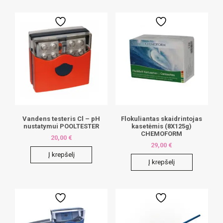
Vandens testeris Cl – pH
Flokuliantas skaidrintojas
nustatymui POOLTESTER
kasetėmis (8X125g)
CHEMOFORM
20,00
€
29,00
€
Į krepšelį
Į krepšelį