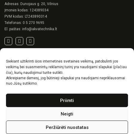
Adresas: Dunojaus g. 20, Vilnius
Įmonės kodas: 124389034
PVM kodas: LT243890314
Telefonas:
0 5 270 9695
El. paštas:
info@akvatechnika.lt
SVARBIOS NUORODOS
Siekiant užtikrinti šios internetinės svetainės veikimą, patobulinti jos
Privatumo politika
(plačiau
veikimą bei suasmenintų reklaminį turinį yra naudojami slapukai
Pirkimo sąlygos
čia)
, kurių naudojimui turite sutikti.
Atkreipiame dėmesį, jog būtinieji slapukai yra naudojami nepriklausomai
Prekių pristatymo / grąžinimo sąlygos
nuo Jūsų sutikimo.
NAUJIENOS
Priimti
RENSON© -unikalūs eksterjero sprendimai.
Gyvenimas lauke
Neigti
Idėjos, kaip suskurti ypatingą kiemo charakterį
Peržiūrėti nuostatas