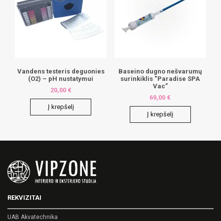
Vandens testeris deguonies
Baseino dugno nešvarumų
(O2) – pH nustatymui
surinkiklis “Paradise SPA
Vac”
20,00
€
69,00
€
Į krepšelį
Į krepšelį
REKVIZITAI
UAB Akvatechnika