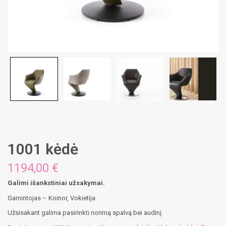
1001 kėdė
1194,00
€
Galimi išankstiniai užsakymai.
Gamintojas – Koinor, Vokietija.
Užsisakant galima pasirinkti norimą spalvą bei audinį.