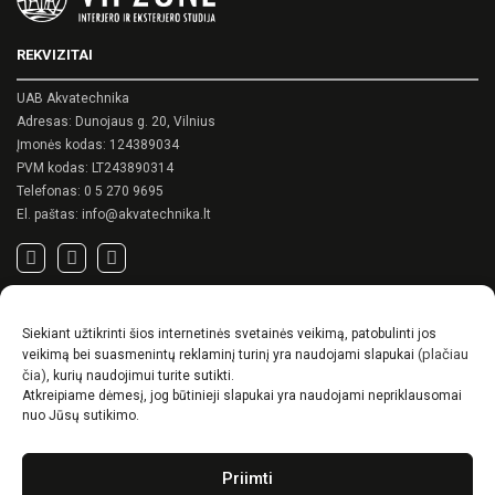
REKVIZITAI
UAB Akvatechnika
Adresas: Dunojaus g. 20, Vilnius
Įmonės kodas: 124389034
PVM kodas: LT243890314
Telefonas:
0 5 270 9695
El. paštas:
info@akvatechnika.lt
SVARBIOS NUORODOS
Siekiant užtikrinti šios internetinės svetainės veikimą, patobulinti jos
Privatumo politika
(plačiau
veikimą bei suasmenintų reklaminį turinį yra naudojami slapukai
Pirkimo sąlygos
čia)
, kurių naudojimui turite sutikti.
Atkreipiame dėmesį, jog būtinieji slapukai yra naudojami nepriklausomai
Prekių pristatymo / grąžinimo sąlygos
nuo Jūsų sutikimo.
NAUJIENOS
Priimti
RENSON© -unikalūs eksterjero sprendimai.