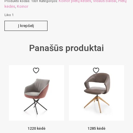
Koinor pietų kėdės
Vidaus baldai
Pietų
Produkto kodas:
1001
Kategorijos:
,
,
kėdės
Koinor
,
Liko 1
produkto
Į krepšelį
kiekis:
1001
kėdė
Panašūs produktai
1220 kėdė
1285 kėdė