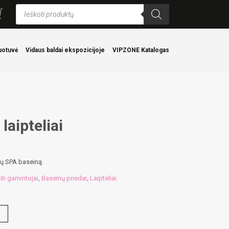
Products
search
uotuvė
Vidaus baldai ekspozicijoje
VIPZONE Katalogas
aipteliai
ūsų SPA baseiną.
iti gamintojai
Baseinų priedai
Laipteliai
,
,