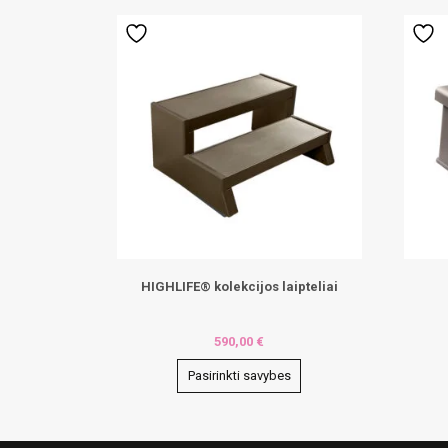
HIGHLIFE® kolekcijos laipteliai
590,00
€
Pasirinkti savybes
This
This
product
produ