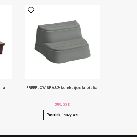
liai
FREEFLOW SPAS® kolekcijos laipteliai
299,00
€
Pasirinkti savybes
This
product