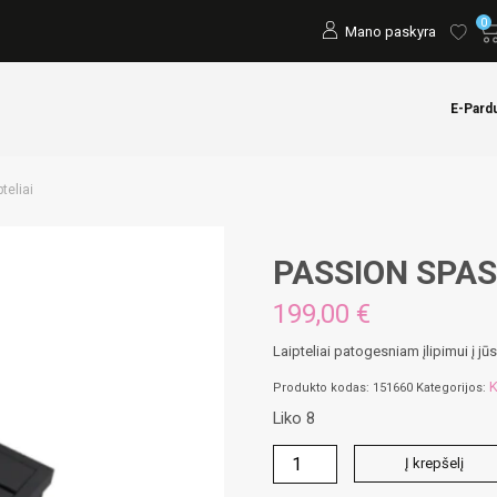
0
Mano paskyra
E-Pard
teliai
PASSION SPAS l
199,00
€
Laipteliai patogesniam įlipimui į j
K
Produkto kodas:
151660
Kategorijos:
Liko 8
produkto
Į krepšelį
kiekis: