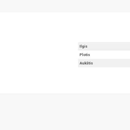
Ilgis
Plotis
Aukštis