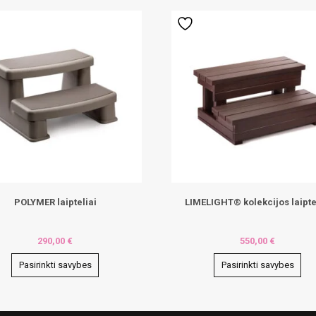
POLYMER laipteliai
LIMELIGHT® kolekcijos laipte
290,00
€
550,00
€
Pasirinkti savybes
Pasirinkti savybes
This
ct
product