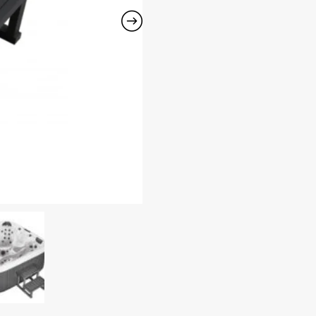
PASSION
SPAS
laipteliai