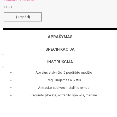
,
Liko 1
produkto
Į krepšelį
kiekis:
AUDRA
reguliuojamas
kavos
APRAŠYMAS
staliukas
SPECIFIKACIJA
INSTRUKCIJA
Apvalus stalviršis iš perdirbto medžio
Reguliuojamas aukštis
Antracito spalvos metalinis rėmas
Pagrindo plokštė, antracito spalvos, medinė