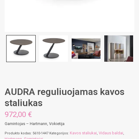
AUDRA reguliuojamas kavos
staliukas
972,00
€
Gamintojas – Hartmann, Vokietija
Kavos staliukai
Vidaus baldai
Produkto kodas:
5610-1447
Kategorijos:
,
,
Hartmann
Gamintojai