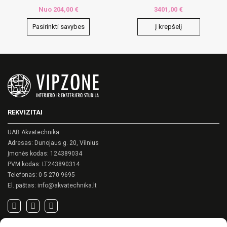
Nuo
204,00
€
3401,00
€
Pasirinkti savybes
Į krepšelį
This
product
has
multiple
variants.
The
options
may
REKVIZITAI
be
chosen
on
UAB Akvatechnika
the
Adresas: Dunojaus g. 20, Vilnius
product
Įmonės kodas: 124389034
page
PVM kodas: LT243890314
Telefonas:
0 5 270 9695
El. paštas:
info@akvatechnika.lt