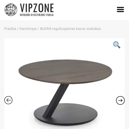
Skip
to
Pradžia
/
Gamintojai
/ AUDRA reguliuojamas kavos staliukas
content